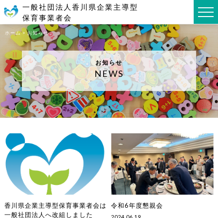
一般社団法人
香川県企業主導型
保育事業者会
ホーム
>
お知らせ
お知らせ
NEWS
香川県企業主導型保育事業者会は
令和6年度懇親会
一般社団法人へ改組しました
2024.06.19