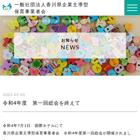
一般社団法人
香川県企業主導型
保育事業者会
ホーム
>
お知らせ
>
令和4年度 第一回総会を終えて
お知らせ
NEWS
2022.07.05
令和4年度 第一回総会を終えて
令和4年7月1日 国際ホテルにて
香川県企業主導型保育事業者会 令和4年度第一回総会が開催されまし